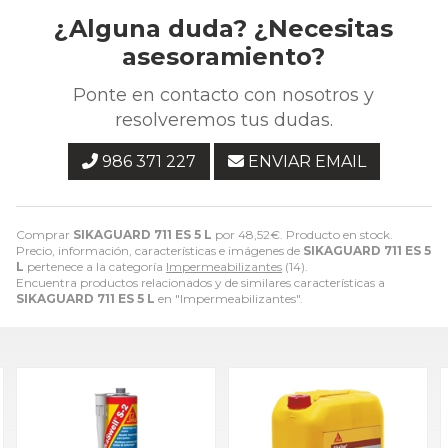
¿Alguna duda? ¿Necesitas
asesoramiento?
Ponte en contacto con nosotros y
resolveremos tus dudas.
986 371 227
ENVIAR EMAIL
Comprar
SIKAGUARD 711 ES 5 L
por
48,52
€
. Producto en stock.
Precio, información, características e imágenes de
SIKAGUARD 711 ES 5
L
pertenece a la categoría
Impermeabilizantes
(14).
Encuentra productos relacionados y de similares características a
SIKAGUARD 711 ES 5 L
en "Impermeabilizantes".