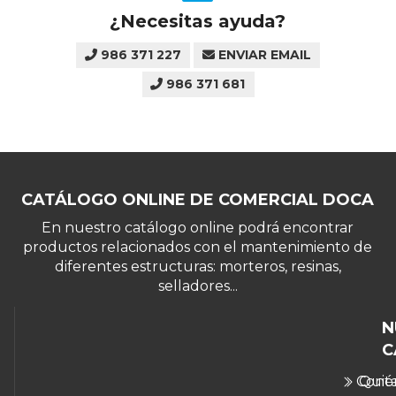
¿Necesitas ayuda?
986 371 227
ENVIAR EMAIL
986 371 681
CATÁLOGO ONLINE DE COMERCIAL DOCA
En nuestro catálogo online podrá encontrar
productos relacionados con el mantenimiento de
diferentes estructuras: morteros, resinas,
selladores...
N
C
Cont
Quié