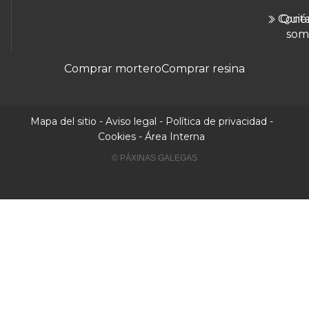
Cont
Quié
som
Comprar mortero
Comprar resina
Mapa del sitio
-
Aviso legal
-
Política de privacidad
-
Cookies
-
Área Interna
© PÁXINAS GALEGAS