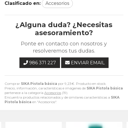
Clasificado en:
Accesorios
¿Alguna duda? ¿Necesitas
asesoramiento?
Ponte en contacto con nosotros y
resolveremos tus dudas.
986 371 227
ENVIAR EMAIL
Comprar
SIKA Pistola básica
por
9,23
€
. Producto en stock.
Precio, información, características e imágenes de
SIKA Pistola básica
pertenece a la categoría
Accesorios
(19).
Encuentra productos relacionados y de similares características a
SIKA
Pistola básica
en "Accesorios".